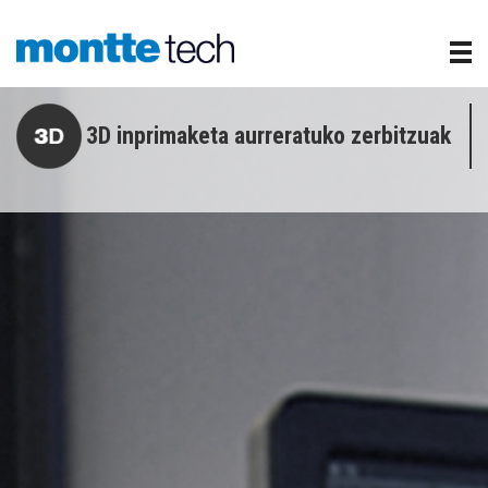
3D inprimaketa aurreratuko zerbitzuak