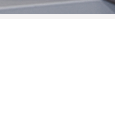
HOME
3D INPRIMAKETARAKOIRTENBIDEAK
3D INPRIMAKETA AURRERATUKO ZERBITZUAK
Zerbitzuak
3D inprimaketa zerbitzuak
Fabrikazio gehigarriko teknologia
anizkoitzak
Inprimaketako materialen aniztasuna